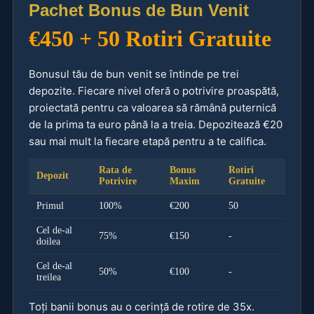
Pachet Bonus de Bun Venit
€450 + 50 Rotiri Gratuite
Bonusul tău de bun venit se întinde pe trei
depozite. Fiecare nivel oferă o potrivire proaspătă,
proiectată pentru ca valoarea să rămână puternică
de la prima ta euro până la a treia. Depozitează €20
sau mai mult la fiecare etapă pentru a te califica.
Rata de
Bonus
Rotiri
Depozit
Potrivire
Maxim
Gratuite
Primul
100%
€200
50
Cel de-al
75%
€150
-
doilea
Cel de-al
50%
€100
-
treilea
Toți banii bonus au o cerință de rotire de 35x.