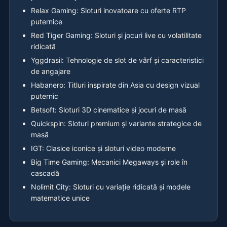
Relax Gaming: Sloturi inovatoare cu oferte RTP
puternice
Red Tiger Gaming: Sloturi și jocuri live cu volatilitate
ridicată
Yggdrasil: Tehnologie de slot de vârf și caracteristici
de angajare
Habanero: Titluri inspirate din Asia cu design vizual
puternic
Betsoft: Sloturi 3D cinematice și jocuri de masă
Quickspin: Sloturi premium și variante strategice de
masă
IGT: Clasice iconice și sloturi video moderne
Big Time Gaming: Mecanici Megaways și role în
cascadă
Nolimit City: Sloturi cu variație ridicată și modele
matematice unice