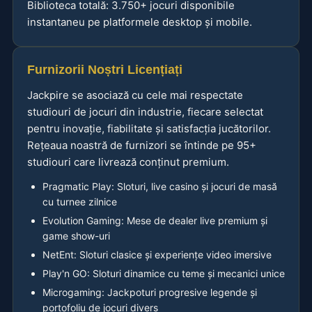
Biblioteca totală: 3.750+ jocuri disponibile
instantaneu pe platformele desktop și mobile.
Furnizorii Noștri Licențiați
Jackpire se asociază cu cele mai respectate
studiouri de jocuri din industrie, fiecare selectat
pentru inovație, fiabilitate și satisfacția jucătorilor.
Rețeaua noastră de furnizori se întinde pe 95+
studiouri care livrează conținut premium.
Pragmatic Play: Sloturi, live casino și jocuri de masă
cu turnee zilnice
Evolution Gaming: Mese de dealer live premium și
game show-uri
NetEnt: Sloturi clasice și experiențe video imersive
Play'n GO: Sloturi dinamice cu teme și mecanici unice
Microgaming: Jackpoturi progresive legende și
portofoliu de jocuri divers