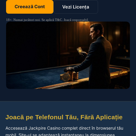
Creează Cont
Vezi Licența
18+. Numai jucători noi. Se aplică T&C. Joacă responsabil.
Joacă pe Telefonul Tău, Fără Aplicație
Accesează Jackpire Casino complet direct în browserul tău
mobil. Site-ul se adaptează instantaneu la dimensiunea