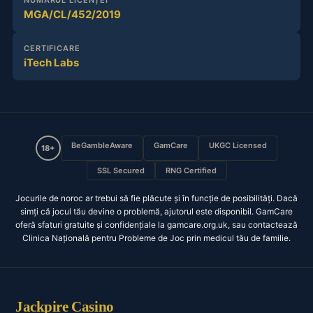
NUMĂRUL LICENȚEI
MGA/CL/452/2019
CERTIFICARE
iTech Labs
BeGambleAware
GamCare
UKGC Licensed
18+
SSL Secured
RNG Certified
Jocurile de noroc ar trebui să fie plăcute și în funcție de posibilități. Dacă
simți că jocul tău devine o problemă, ajutorul este disponibil. GamCare
oferă sfaturi gratuite și confidențiale la gamcare.org.uk, sau contactează
Clinica Națională pentru Probleme de Joc prin medicul tău de familie.
Jackpire Casino