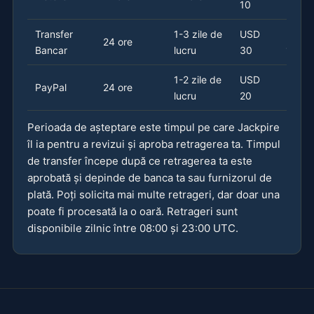
10
2.500
Transfer
1-3 zile de
USD
USD
24 ore
Bancar
lucru
30
10.00
1-2 zile de
USD
USD
PayPal
24 ore
lucru
20
5.000
Perioada de așteptare este timpul pe care Jackpire
îl ia pentru a revizui și aproba retragerea ta. Timpul
de transfer începe după ce retragerea ta este
aprobată și depinde de banca ta sau furnizorul de
plată. Poți solicita mai multe retrageri, dar doar una
poate fi procesată la o oară. Retrageri sunt
disponibile zilnic între 08:00 și 23:00 UTC.