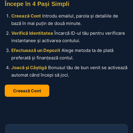
Începe în 4 Pași Simpli
Creează Cont
Introdu emailul, parola și detaliile de
bază în mai puțin de două minute.
Verifică Identitatea
Încarcă ID-ul tău pentru verificare
instantanee și activarea contului.
Efectuează un Depozit
Alege metoda ta de plată
preferată și finanțează contul.
Joacă și Câștigă
Bonusul tău de bun venit se activează
automat când începi să joci.
Creează Cont