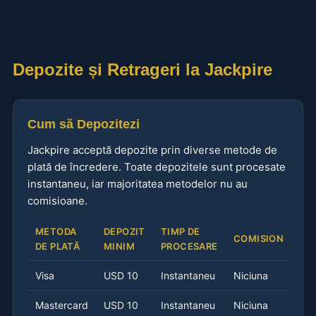
Depozite și Retrageri la Jackpire
Cum să Depozitezi
Jackpire acceptă depozite prin diverse metode de
plată de încredere. Toate depozitele sunt procesate
instantaneu, iar majoritatea metodelor nu au
comisioane.
METODA
DEPOZIT
TIMP DE
COMISION
DE PLATĂ
MINIM
PROCESARE
Visa
USD 10
Instantaneu
Niciuna
Mastercard
USD 10
Instantaneu
Niciuna